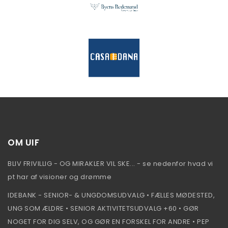
OM UIF
BLIV FRIVILLIG - OG MIRAKLER VIL SKE... - se nedenfor hvad vi
pt har af visioner og drømme
IDEBANK - SENIOR- & UNGDOMSUDVALG • FÆLLES MØDESTED,
UNG SOM ÆLDRE • SENIOR AKTIVITETSUDVALG +60 • GØR
NOGET FOR DIG SELV, OG GØR EN FORSKEL FOR ANDRE • PEP