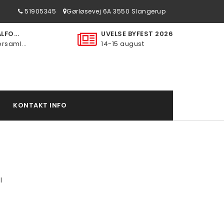
51905345
Gørløsevej 6A 3550 Slangerup
FO...
UVELSE BYFEST 2026
rsaml...
14-15 august
KONTAKT INFO
I