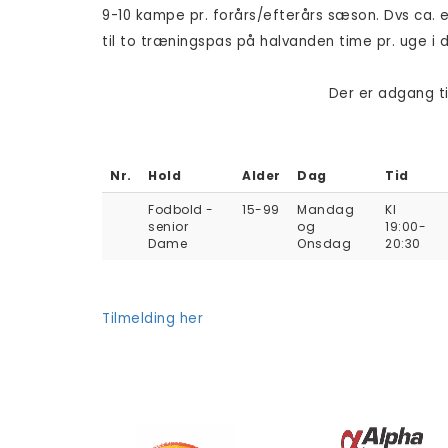
9-10 kampe pr. forårs/efterårs sæson. Dvs ca. 
til to træningspas på halvanden time pr. uge 
Der er adgang t
Nr.
Hold
Alder
Dag
Tid
Fodbold -
15-99
Mandag
Kl
senior
og
19:00-
Dame
Onsdag
20:30
Tilmelding her