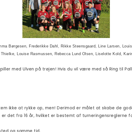
mma Børgesen, Frederikke Dahl, Rikke Steensgaard, Line Larsen, Louis
 Thielke, Louise Rasmussen, Rebecca Lund Olsen, Liselotte Kold, Kari
spiller med Ulven på trøjen! Hvis du vil være med så Ring til Pa
em ikke at rykke op, men! Derimod er målet at skabe de gode
r det fra 16 år, hvilket er bestemt af turneringensreglerne f
 sted og samme tid.