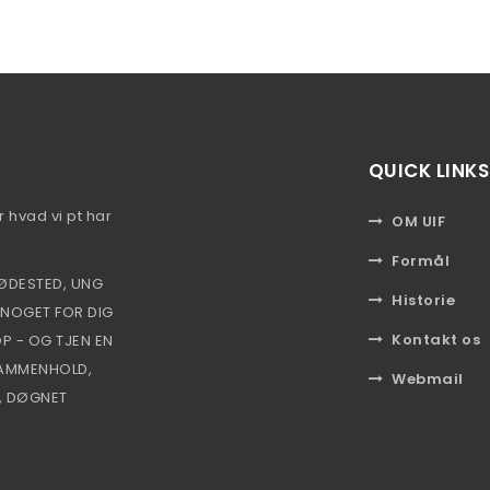
QUICK LINKS
r hvad vi pt har
OM UIF
Formål
ØDESTED, UNG
Historie
 NOGET FOR DIG
Kontakt os
OP - OG TJEN EN
 SAMMENHOLD,
Webmail
, DØGNET