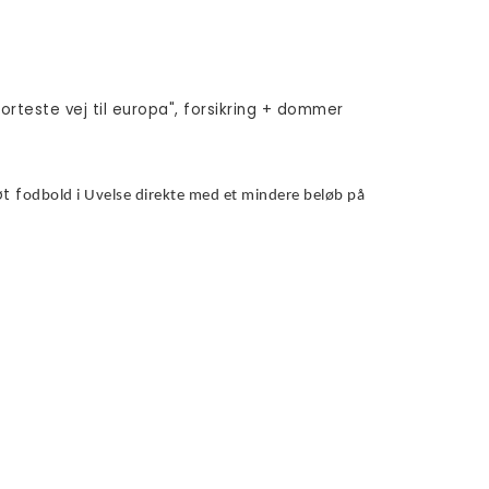
rteste vej til europa", forsikring + dommer
t f
odbold i Uvelse direkte med et mindere beløb på