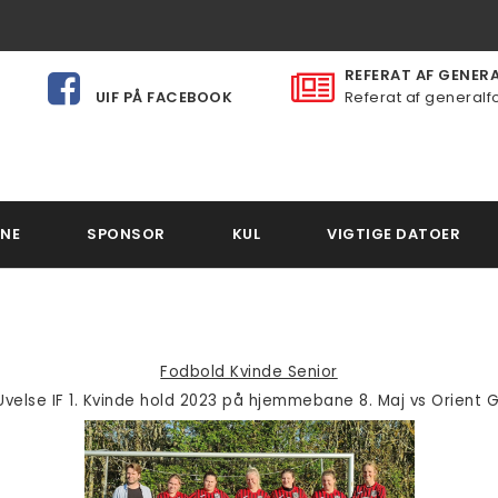
REFERAT AF GENERAL
UIF PÅ FACEBOOK
Referat af generalfo
NE
SPONSOR
KUL
VIGTIGE DATOER
Fodbold Kvinde Senior
Uvelse IF 1. Kvinde hold 2023 på hjemmebane 8. Maj vs Orient G