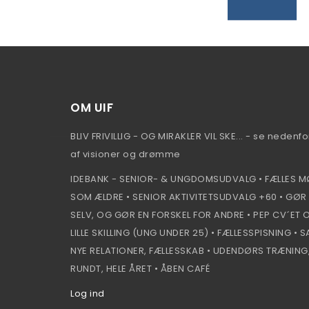
OM UIF
BLIV FRIVILLIG - OG MIRAKLER VIL SKE... - se nedenfo
af visioner og drømme
IDEBANK - SENIOR- & UNGDOMSUDVALG • FÆLLES M
SOM ÆLDRE • SENIOR AKTIVITETSUDVALG +60 • GØR
SELV, OG GØR EN FORSKEL FOR ANDRE • PEP CV´ET 
LILLE SKILLING (UNG UNDER 25) • FÆLLESSPISNING •
NYE RELATIONER, FÆLLESSKAB • UDENDØRS TRÆNING
RUNDT, HELE ÅRET • ÅBEN CAFÉ
Log ind