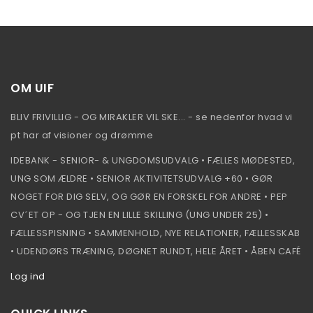
OM UIF
BLIV FRIVILLIG - OG MIRAKLER VIL SKE... - se nedenfor hvad vi
pt har af visioner og drømme
IDEBANK - SENIOR- & UNGDOMSUDVALG • FÆLLES MØDESTED,
UNG SOM ÆLDRE • SENIOR AKTIVITETSUDVALG +60 • GØR
NOGET FOR DIG SELV, OG GØR EN FORSKEL FOR ANDRE • PEP
CV´ET OP - OG TJEN EN LILLE SKILLING (UNG UNDER 25) •
FÆLLESSPISNING • SAMMENHOLD, NYE RELATIONER, FÆLLESSKAB
• UDENDØRS TRÆNING, DØGNET RUNDT, HELE ÅRET • ÅBEN CAFÉ
Log ind