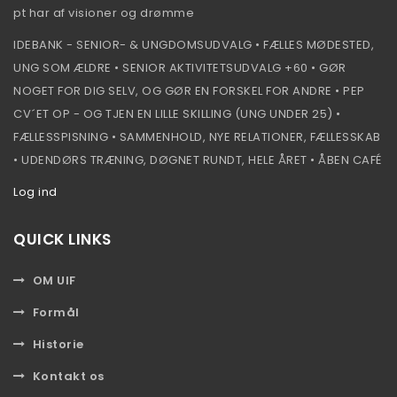
pt har af visioner og drømme
IDEBANK - SENIOR- & UNGDOMSUDVALG • FÆLLES MØDESTED,
UNG SOM ÆLDRE • SENIOR AKTIVITETSUDVALG +60 • GØR
NOGET FOR DIG SELV, OG GØR EN FORSKEL FOR ANDRE • PEP
CV´ET OP - OG TJEN EN LILLE SKILLING (UNG UNDER 25) •
FÆLLESSPISNING • SAMMENHOLD, NYE RELATIONER, FÆLLESSKAB
• UDENDØRS TRÆNING, DØGNET RUNDT, HELE ÅRET • ÅBEN CAFÉ
Log ind
QUICK LINKS
OM UIF
Formål
Historie
Kontakt os